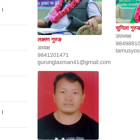
 ।
सुनिला गुरु
उपाध्यक्ष
लक्ष्मण गुरुङ
9849881
अध्यक्ष
tamusyos
9841201471
gurunglaxman41@gmail.com
 ।