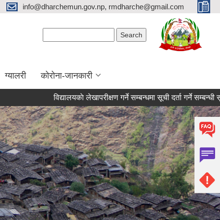
info@dharchemun.gov.np, rmdharche@gmail.com
Search form
Search
ग्यालरी
कोरोना-जानकारी
विद्यालयकाे लेखापरीक्षण गर्ने सम्बन्धमा सूची दर्ता गर्ने सम्बन्धी सूचना ।