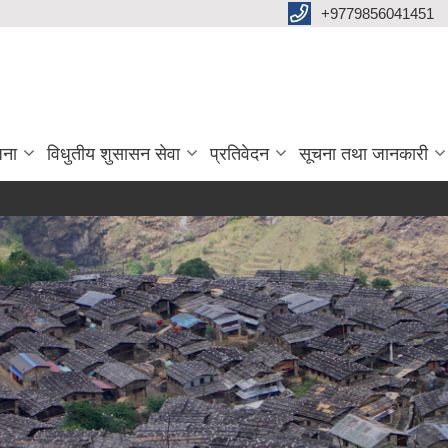
+9779856041451
जना
विधुतीय शुसासन सेवा
प्रतिवेदन
सूचना तथा जानकारी