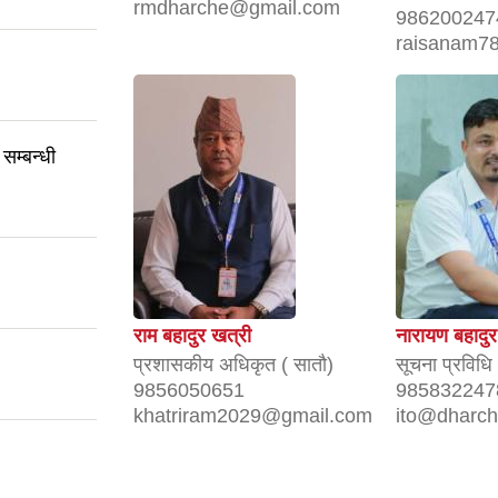
rmdharche@gmail.com
986200247
raisanam7
 सम्बन्धी
राम बहादुर खत्री
नारायण बहादुर
प्रशासकीय अधिकृत ( सातौ)
सूचना प्रविध
9856050651
985832247
khatriram2029@gmail.com
ito@dharc