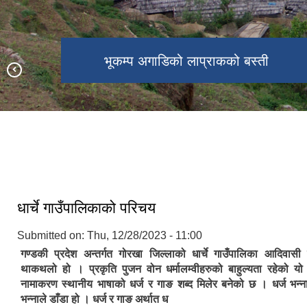
बुढीगण्डकी किनार, माछीखोला स्थित तातोपानी
यारुबगरस्थित बुढीगण्डकीको किनारमा
भूकम्प अगाडिको लाप्राकको बस्ती
भूकम्प अगाडिको लाप्राकको बस्ती
प्रकृतिको वरदान १०८ धारा
बनाइएको क्यान्टिलिभर पुल
खोर्ला गाउँ, धार्चे-३
लापु गाउँ, धार्चे ७
गणेश हिमाल
दुध पोखरी
धार्चे पाटन
कुण्ड
धार्चे गाउँपालिका वडा नं.४ लाप्राक गाउँ
धार्चे गाउँपालिकाको परिचय
Submitted on:
Thu, 12/28/2023 - 11:00
गण्डकी प्रदेश अन्तर्गत गोरखा जिल्लाको धार्चे गाउँपालिका आदिवास
थाकथलो हो । प्रकृति पुजन वोन धर्मालम्वीहरुको बाहुल्यता रहेको यो
नामाकरण स्थानीय भाषाको धर्ज र गाङ शब्द मिलेर बनेको छ । धर्ज भन्ना
भन्नाले डाँडा हो । धर्ज र गाङ अर्थात ध