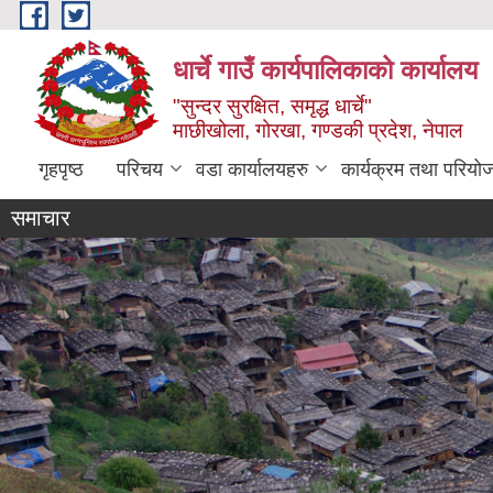
Skip to main content
धार्चे गाउँ कार्यपालिकाको कार्यालय
"सुन्दर सुरक्षित, समृद्ध धार्चे"
माछीखोला, गोरखा, गण्डकी प्रदेश, नेपाल
गृहपृष्ठ
परिचय
वडा कार्यालयहरु
कार्यक्रम तथा परियो
समाचार