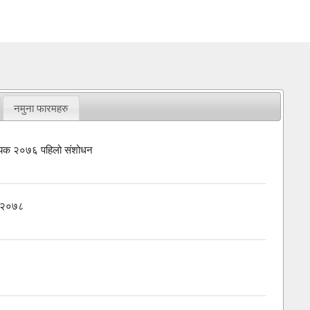
नमुना फारमहरु
विधेयक २०७६ पहिलो संशोधन
धन २०७८