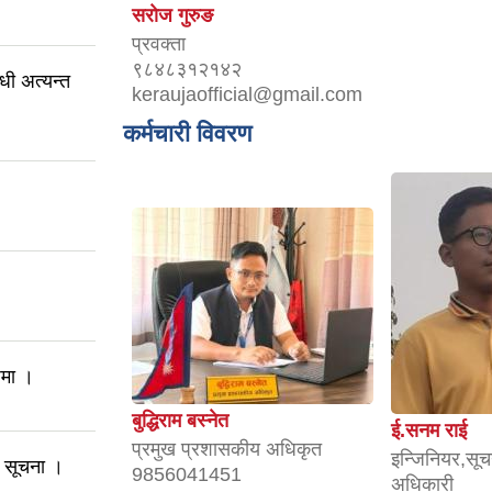
सराेज गुरुङ
प्रवक्ता
९८४८३१२१४२
धी अत्यन्त
keraujaofficial@gmail.com
कर्मचारी विवरण
।
धमा ।
बुद्धिराम बस्नेत
ई.सनम राई
प्रमुख प्रशासकीय अधिकृत
इन्जिनियर,सूच
ी सूचना ।
9856041451
अधिकारी