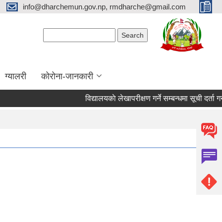
info@dharchemun.gov.np, rmdharche@gmail.com
Search form
Search
ग्यालरी
कोरोना-जानकारी
विद्यालयकाे लेखापरीक्षण गर्ने सम्बन्धमा सूची दर्ता गर्ने सम्ब