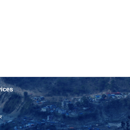
ices
ा
र