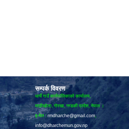
सम्पर्क विवरण
धार्चे गाउँ कार्यपालिकाको कार्यालय,
माछीखोला, गोरखा, गण्डकी प्रदेश, नेपाल ।
इ-मेल :
rmdharche@gmail.com
,
info@dharchemun.gov.np