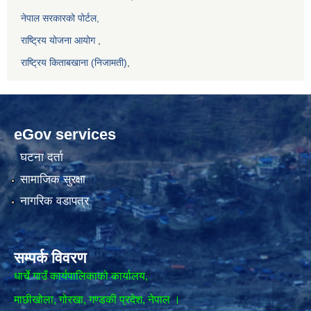
नेपाल सरकारको पोर्टल,
राष्ट्रिय योजना आयोग
,
राष्ट्रिय किताबखाना (निजामती)
,
eGov services
घटना दर्ता
सामाजिक सुरक्षा
नागरिक वडापत्र
सम्पर्क विवरण
धार्चे गाउँ कार्यपालिकाको कार्यालय,
माछीखोला, गोरखा, गण्डकी प्रदेश, नेपाल ।