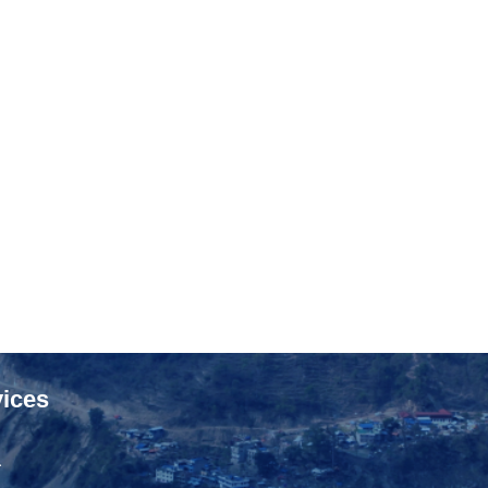
ices
ा