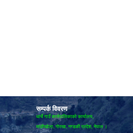
सम्पर्क विवरण
धार्चे गाउँ कार्यपालिकाको कार्यालय,
माछीखोला, गोरखा, गण्डकी प्रदेश, नेपाल ।