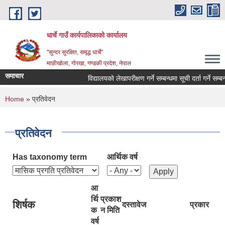
Skip to main content
धार्चे गाउँ कार्यपालिकाको कार्यालय
"सुन्दर सुरक्षित, समृद्ध धार्चे"
माछीखोला, गोरखा, गण्डकी प्रदेश, नेपाल
समाचार
विद्यालयकाे लेखापरीक्षण गर्ने सम्बन्धमा सूची दर्ता गर्ने सम्बन्धी 
You are here
Home
» प्रतिवेदन
प्रतिवेदन
Has taxonomy term
आर्थिक वर्ष
आ
र्थि
प्रकाश
शिर्षक
दस्तावेज
प्रकार
क
न मिति
वर्ष