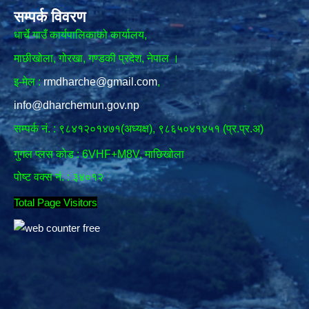
सम्पर्क विवरण
धार्चे गाउँ कार्यपालिकाको कार्यालय,
माछीखोला, गोरखा, गण्डकी प्रदेश, नेपाल ।
इ-मेल :
rmdharche@gmail.com
,
info@dharchemun.gov.np
सम्पर्क नं. : ९८४१२०१४७१(अध्यक्ष), ९८६५०४१४५१ (प्र.प्र.अ)
गुगल प्लस कोड : 6VHF+M8V, माछिखोला
पोष्ट वक्स नं. : ३४०१२
Total Page Visitors