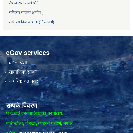
नेपाल सरकारको पोर्टल,
राष्ट्रिय योजना आयोग
,
राष्ट्रिय किताबखाना (निजामती)
,
eGov services
घटना दर्ता
सामाजिक सुरक्षा
नागरिक वडापत्र
सम्पर्क विवरण
धार्चे गाउँ कार्यपालिकाको कार्यालय,
माछीखोला, गोरखा, गण्डकी प्रदेश, नेपाल ।