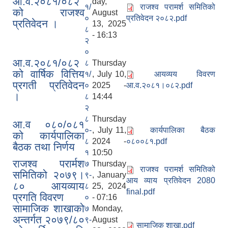
आ.व.२०८१/०८२
day,
१/
राजश्व परामर्श समितिको
को राजश्व
August
०
प्रतिवेदन २०८२.pdf
प्रतिवेदन ।
13, 2025
८
- 16:13
२
०
आ.व.२०८१/०८२
८
Thursday
को वार्षिक वित्तिय
१/
, July 10,
आयव्यय विवरण
प्रगती प्रतिवेदन
०
2025 -
आ.व.२०८१।०८२.pdf
।
८
14:44
२
८
Thursday
आ.व ०८०/०८१
०-
, July 11,
कार्यपालिका बैठक
को कार्यपालिका
८
2024 -
०८००८१.pdf
बैठक तथा निर्णय
१
10:50
राजश्व परार्मश
७
Thursday
राजश्व परामर्श समितिको
समितिको २०७९।
९-
, January
आय व्याय प्रतिवेदन 2080
८० आयव्याय
८
25, 2024
final.pdf
प्रगति विवरण
०
- 07:16
सामाजिक शाखाको
७
Monday,
अन्तर्गत २०७९/८०
९-
August
सामाजिक शाखा.pdf