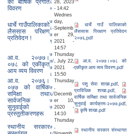
को बार्षिक प्रगति
८
28, 2023
विवरण
०
- 14:42
Wednes
७
day,
धार्चे गाउँपालिकाको
धार्चे गाउँ पालिकाकाे
८-
Septemb
लैससास परिक्षण
लैससास पिरक्षाण प्रतिवेदन
७
er 29,
प्रतिवेदन !
२०७६.pdf
९
2021 -
14:57
७
Thursday
आ.व. २०७७।
७/
, July 22,
आ.व. २०७७।०७८ को
०७८ को एकीकृत
७
2021 -
एकीकृत आय व्यय विवरण.pdf
आय व्यय विवरण
८
15:50
आ.व. २०७६।
Thursday
पशु सेवा शाखा.pdf
,
०७७ को वार्षिक
७
,
प्राविधिक शाखा.pdf
,
समिक्षा तथा
६/
Decemb
वार्षिक समिक्षा तथा सार्वजनिक
सार्वजनिक
७
er 10,
सुनुवाई कार्यक्रम-२०७७.pdf
,
सुनुवाईको
७
2020 -
कृषि शाखा.pdf
प्रस्तुतीकरणहरू
14:10
Thursday
स्थानीय सरकार
७
,
स्थानीय सरकार संस्थागत
सस्थांगत
६/
Novemb