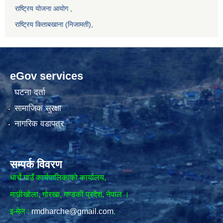
राष्ट्रिय योजना आयोग
,
राष्ट्रिय किताबखाना (निजामती)
,
eGov services
घटना दर्ता
सामाजिक सुरक्षा
नागरिक वडापत्र
सम्पर्क विवरण
धार्चे गाउँ कार्यपालिकाको कार्यालय,
माछीखोला, गोरखा, गण्डकी प्रदेश, नेपाल ।
इ-मेल :
rmdharche@gmail.com
,