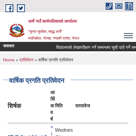
Skip to main content
धार्चे गाउँ कार्यपालिकाको कार्यालय
"सुन्दर सुरक्षित, समृद्ध धार्चे"
माछीखोला, गोरखा, गण्डकी प्रदेश, नेपाल
समाचार
विद्यालयकाे लेखापरीक्षण गर्ने सम्बन्धमा सूची दर्ता गर्ने सम्बन्ध
You are here
Home
»
प्रतिवेदन
» वार्षिक प्रगति प्रतिवेदन
वार्षिक प्रगति प्रतिवेदन
आ
र्थि
शिर्षक
क
मिति
दस्तावेज
व
र्ष
०
Wednes
८