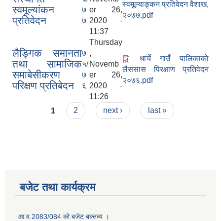
स्वमूल्याङ्कन प्रतिवेदन वैशाख,
स्वमूल्यांकन
७
er 26,
२०७७.pdf
प्रतिवेदन
७
2020 -
11:37
Thursday
लैङ्गिक समानता
७
,
धार्चे गाउँ पालिकाकाे
तथा सामाजिक
५/
Novemb
लैससास पिरक्षाण प्रतिवेदन
समाबेसीकरण
७
er 26,
२०७६.pdf
परिक्षण प्रतिबेदन
६
2020 -
11:26
Pages
1
2
next ›
last »
बजेट तथा कार्यक्रम
आ.व.2083/084 को बजेट बक्तव्य ।