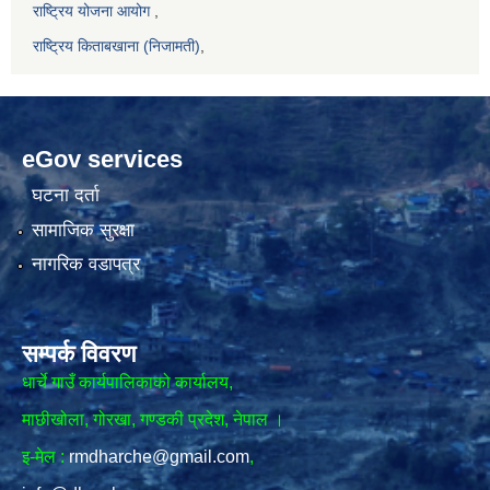
राष्ट्रिय योजना आयोग
,
राष्ट्रिय किताबखाना (निजामती)
,
eGov services
घटना दर्ता
सामाजिक सुरक्षा
नागरिक वडापत्र
सम्पर्क विवरण
धार्चे गाउँ कार्यपालिकाको कार्यालय,
माछीखोला, गोरखा, गण्डकी प्रदेश, नेपाल ।
इ-मेल :
rmdharche@gmail.com
,