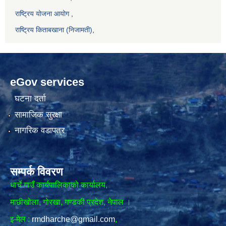
राष्ट्रिय योजना आयोग
,
राष्ट्रिय किताबखाना (निजामती)
,
eGov services
घटना दर्ता
सामाजिक सुरक्षा
नागरिक वडापत्र
सम्पर्क विवरण
धार्चे गाउँ कार्यपालिकाको कार्यालय,
माछीखोला, गोरखा, गण्डकी प्रदेश, नेपाल ।
इ-मेल :
rmdharche@gmail.com
,