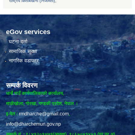
राष्ट्रिय किताबखाना (निजामती)
,
eGov services
घटना दर्ता
सामाजिक सुरक्षा
नागरिक वडापत्र
सम्पर्क विवरण
धार्चे गाउँ कार्यपालिकाको कार्यालय,
माछीखोला, गोरखा, गण्डकी प्रदेश, नेपाल ।
इ-मेल :
rmdharche@gmail.com
,
info@dharchemun.gov.np
सम्पर्क नं. : ९८४१२०१४७१(अध्यक्ष), ९८६५०४१४५१ (प्र.प्र.अ)