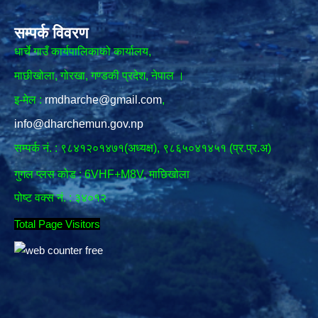
सम्पर्क विवरण
धार्चे गाउँ कार्यपालिकाको कार्यालय,
माछीखोला, गोरखा, गण्डकी प्रदेश, नेपाल ।
इ-मेल :
rmdharche@gmail.com
,
info@dharchemun.gov.np
सम्पर्क नं. : ९८४१२०१४७१(अध्यक्ष), ९८६५०४१४५१ (प्र.प्र.अ)
गुगल प्लस कोड : 6VHF+M8V, माछिखोला
पोष्ट वक्स नं. : ३४०१२
Total Page Visitors