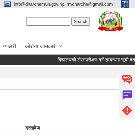
info@dharchemun.gov.np, rmdharche@gmail.com
Search form
Search
ग्यालरी
कोरोना-जानकारी
विद्यालयकाे लेखापरीक्षण गर्ने सम्बन्धमा सूची दर्ता गर्ने
दस्तावेज