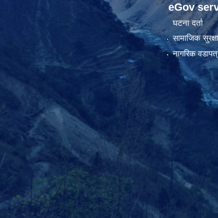
eGov serv
घटना दर्ता
सामाजिक सुरक्ष
नागरिक वडापत्