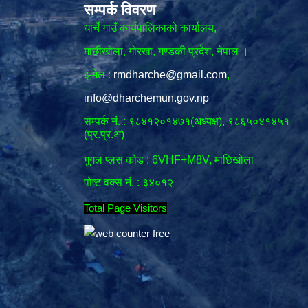
सम्पर्क विवरण
धार्चे गाउँ कार्यपालिकाको कार्यालय,
माछीखोला, गोरखा, गण्डकी प्रदेश, नेपाल ।
इ-मेल :
rmdharche@gmail.com
,
info@dharchemun.gov.np
सम्पर्क नं. : ९८४१२०१४७१(अध्यक्ष), ९८६५०४१४५१
(प्र.प्र.अ)
गुगल प्लस कोड : 6VHF+M8V, माछिखोला
पोष्ट वक्स नं. : ३४०१२
Total Page Visitors