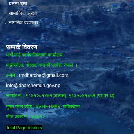
घटना दर्ता
सामाजिक सुरक्षा
नागरिक वडापत्र
सम्पर्क विवरण
धार्चे गाउँ कार्यपालिकाको कार्यालय,
माछीखोला, गोरखा, गण्डकी प्रदेश, नेपाल ।
इ-मेल :
rmdharche@gmail.com
,
info@dharchemun.gov.np
सम्पर्क नं. : ९८४१२०१४७१(अध्यक्ष), ९८६५०४१४५१ (प्र.प्र.अ)
गुगल प्लस कोड : 6VHF+M8V, माछिखोला
पोष्ट वक्स नं. : ३४०१२
Total Page Visitors