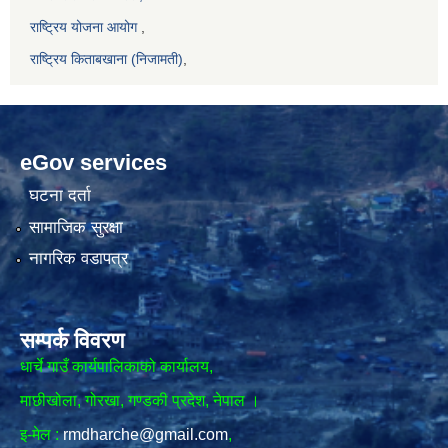
राष्ट्रिय योजना आयोग
,
राष्ट्रिय किताबखाना (निजामती)
,
eGov services
घटना दर्ता
सामाजिक सुरक्षा
नागरिक वडापत्र
सम्पर्क विवरण
धार्चे गाउँ कार्यपालिकाको कार्यालय,
माछीखोला, गोरखा, गण्डकी प्रदेश, नेपाल ।
इ-मेल :
rmdharche@gmail.com
,