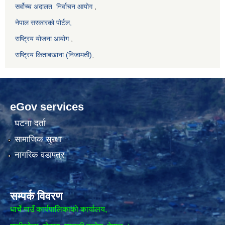
सर्वोच्च अदालत
निर्वाचन आयोग
,
नेपाल सरकारको पोर्टल,
राष्ट्रिय योजना आयोग
,
राष्ट्रिय किताबखाना (निजामती)
,
eGov services
घटना दर्ता
सामाजिक सुरक्षा
नागरिक वडापत्र
सम्पर्क विवरण
धार्चे गाउँ कार्यपालिकाको कार्यालय,