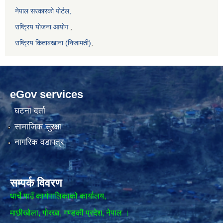
नेपाल सरकारको पोर्टल,
राष्ट्रिय योजना आयोग
,
राष्ट्रिय किताबखाना (निजामती)
,
eGov services
घटना दर्ता
सामाजिक सुरक्षा
नागरिक वडापत्र
सम्पर्क विवरण
धार्चे गाउँ कार्यपालिकाको कार्यालय,
माछीखोला, गोरखा, गण्डकी प्रदेश, नेपाल ।