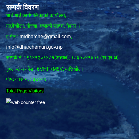
सम्पर्क विवरण
धार्चे गाउँ कार्यपालिकाको कार्यालय,
माछीखोला, गोरखा, गण्डकी प्रदेश, नेपाल ।
इ-मेल :
rmdharche@gmail.com
,
info@dharchemun.gov.np
सम्पर्क नं. : ९८४१२०१४७१(अध्यक्ष), ९८६५०४१४५१ (प्र.प्र.अ)
गुगल प्लस कोड : 6VHF+M8V, माछिखोला
पोष्ट वक्स नं. : ३४०१२
Total Page Visitors