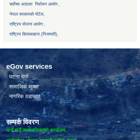
सर्वोच्च अदालत
निर्वाचन आयोग
,
नेपाल सरकारको पोर्टल,
राष्ट्रिय योजना आयोग
,
राष्ट्रिय किताबखाना (निजामती)
,
eGov services
घटना दर्ता
सामाजिक सुरक्षा
नागरिक वडापत्र
सम्पर्क विवरण
धार्चे गाउँ कार्यपालिकाको कार्यालय,