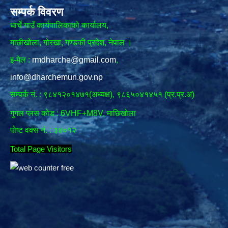
सम्पर्क विवरण
धार्चे गाउँ कार्यपालिकाको कार्यालय,
माछीखोला, गोरखा, गण्डकी प्रदेश, नेपाल ।
इ-मेल :
rmdharche@gmail.com
,
info@dharchemun.gov.np
सम्पर्क नं. : ९८४१२०१४७१(अध्यक्ष), ९८६५०४१४५१ (प्र.प्र.अ)
गुगल प्लस कोड : 6VHF+M8V, माछिखोला
पोष्ट वक्स नं. : ३४०१२
Total Page Visitors