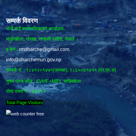
सम्पर्क विवरण
धार्चे गाउँ कार्यपालिकाको कार्यालय,
माछीखोला, गोरखा, गण्डकी प्रदेश, नेपाल ।
इ-मेल :
rmdharche@gmail.com
,
info@dharchemun.gov.np
सम्पर्क नं. : ९८४१२०१४७१(अध्यक्ष), ९८६५०४१४५१ (प्र.प्र.अ)
गुगल प्लस कोड : 6VHF+M8V, माछिखोला
पोष्ट वक्स नं. : ३४०१२
Total Page Visitors