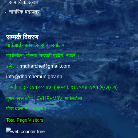
सामाजिक सुरक्षा
नागरिक वडापत्र
सम्पर्क विवरण
धार्चे गाउँ कार्यपालिकाको कार्यालय,
माछीखोला, गोरखा, गण्डकी प्रदेश, नेपाल ।
इ-मेल :
rmdharche@gmail.com
,
info@dharchemun.gov.np
सम्पर्क नं. : ९८४१२०१४७१(अध्यक्ष), ९८६५०४१४५१ (प्र.प्र.अ)
गुगल प्लस कोड : 6VHF+M8V, माछिखोला
पोष्ट वक्स नं. : ३४०१२
Total Page Visitors