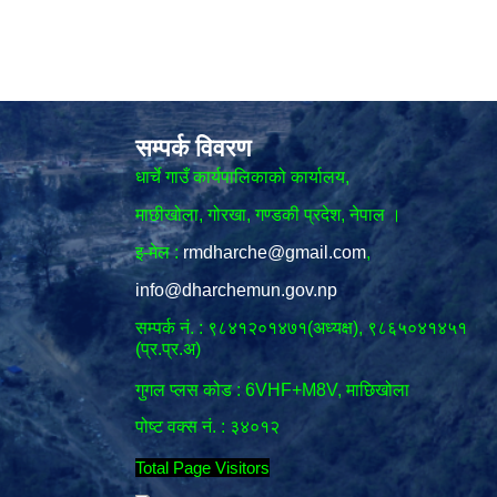
सम्पर्क विवरण
धार्चे गाउँ कार्यपालिकाको कार्यालय,
माछीखोला, गोरखा, गण्डकी प्रदेश, नेपाल ।
इ-मेल :
rmdharche@gmail.com
,
info@dharchemun.gov.np
सम्पर्क नं. : ९८४१२०१४७१(अध्यक्ष), ९८६५०४१४५१
(प्र.प्र.अ)
गुगल प्लस कोड : 6VHF+M8V, माछिखोला
पोष्ट वक्स नं. : ३४०१२
Total Page Visitors