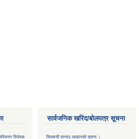
का
सार्वजनिक खरिद/बोलपत्र सूचना
था नविकरण विधेयक
सिलबन्दी दरभाउ आव्हानको सूचना ।