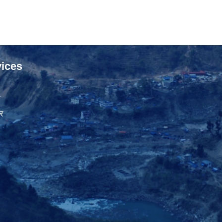
ices
ा
र