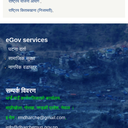
राष्ट्रिय योजना आयोग
,
राष्ट्रिय किताबखाना (निजामती)
,
eGov services
घटना दर्ता
सामाजिक सुरक्षा
नागरिक वडापत्र
सम्पर्क विवरण
धार्चे गाउँ कार्यपालिकाको कार्यालय,
माछीखोला, गोरखा, गण्डकी प्रदेश, नेपाल ।
इ-मेल :
rmdharche@gmail.com
,
info@dharchemun.gov.np