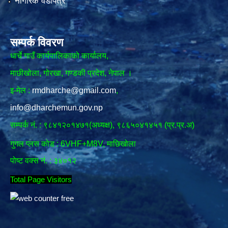
नागरिक वडापत्र
सम्पर्क विवरण
धार्चे गाउँ कार्यपालिकाको कार्यालय,
माछीखोला, गोरखा, गण्डकी प्रदेश, नेपाल ।
इ-मेल :
rmdharche@gmail.com
,
info@dharchemun.gov.np
सम्पर्क नं. : ९८४१२०१४७१(अध्यक्ष), ९८६५०४१४५१ (प्र.प्र.अ)
गुगल प्लस कोड : 6VHF+M8V, माछिखोला
पोष्ट वक्स नं. : ३४०१२
Total Page Visitors