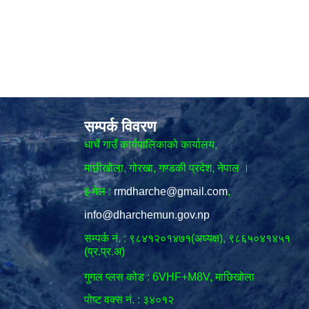
सम्पर्क विवरण
धार्चे गाउँ कार्यपालिकाको कार्यालय,
माछीखोला, गोरखा, गण्डकी प्रदेश, नेपाल ।
इ-मेल :
rmdharche@gmail.com
,
info@dharchemun.gov.np
सम्पर्क नं. : ९८४१२०१४७१(अध्यक्ष), ९८६५०४१४५१
(प्र.प्र.अ)
गुगल प्लस कोड : 6VHF+M8V, माछिखोला
पोष्ट वक्स नं. : ३४०१२