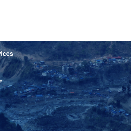
ices
ा
र