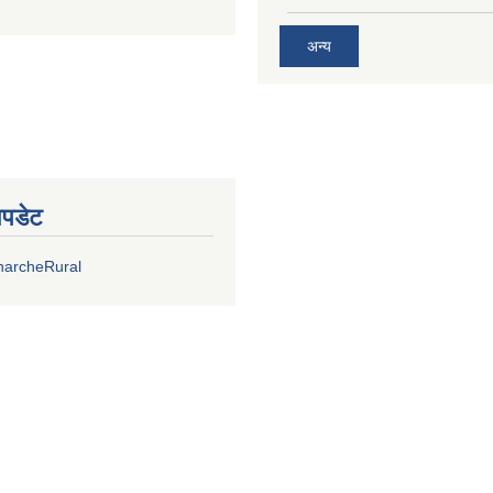
अन्य
अपडेट
harcheRural