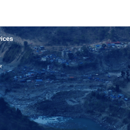
ices
ा
र