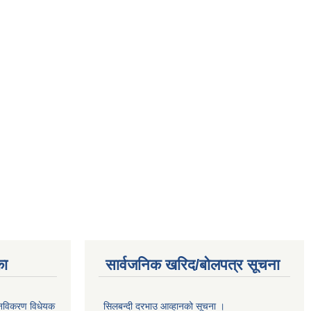
का
सार्वजनिक खरिद/बोलपत्र सूचना
था नविकरण विधेयक
सिलबन्दी दरभाउ आव्हानको सूचना ।