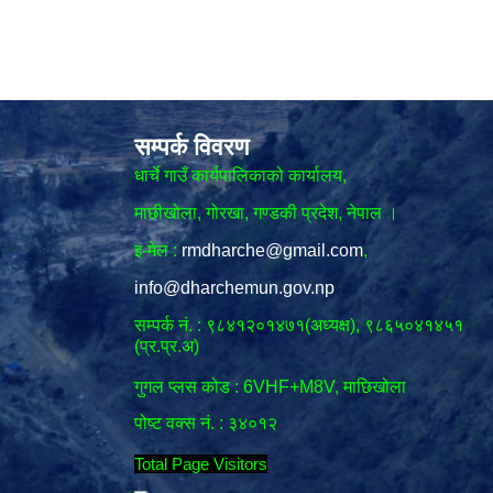
सम्पर्क विवरण
धार्चे गाउँ कार्यपालिकाको कार्यालय,
माछीखोला, गोरखा, गण्डकी प्रदेश, नेपाल ।
इ-मेल :
rmdharche@gmail.com
,
info@dharchemun.gov.np
सम्पर्क नं. : ९८४१२०१४७१(अध्यक्ष), ९८६५०४१४५१
(प्र.प्र.अ)
गुगल प्लस कोड : 6VHF+M8V, माछिखोला
पोष्ट वक्स नं. : ३४०१२
Total Page Visitors