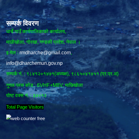
सम्पर्क विवरण
धार्चे गाउँ कार्यपालिकाको कार्यालय,
माछीखोला, गोरखा, गण्डकी प्रदेश, नेपाल ।
इ-मेल :
rmdharche@gmail.com
,
info@dharchemun.gov.np
सम्पर्क नं. : ९८४१२०१४७१(अध्यक्ष), ९८६५०४१४५१ (प्र.प्र.अ)
गुगल प्लस कोड : 6VHF+M8V, माछिखोला
पोष्ट वक्स नं. : ३४०१२
Total Page Visitors