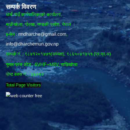
सम्पर्क विवरण
धार्चे गाउँ कार्यपालिकाको कार्यालय,
माछीखोला, गोरखा, गण्डकी प्रदेश, नेपाल ।
इ-मेल :
rmdharche@gmail.com
,
info@dharchemun.gov.np
सम्पर्क नं. : ९८४१२०१४७१(अध्यक्ष), ९८६५०४१४५१ (प्र.प्र.अ)
गुगल प्लस कोड : 6VHF+M8V, माछिखोला
पोष्ट वक्स नं. : ३४०१२
Total Page Visitors