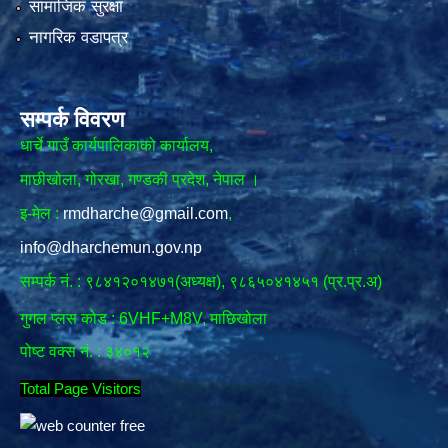
सामाजिक सुरक्षा
नागरिक वडापत्र
सम्पर्क विवरण
धार्चे गाउँ कार्यपालिकाको कार्यालय,
माछीखोला, गोरखा, गण्डकी प्रदेश, नेपाल ।
इ-मेल :
rmdharche@gmail.com
,
info@dharchemun.gov.np
सम्पर्क नं. : ९८४१२०१४७१(अध्यक्ष), ९८६५०४१४५१ (प्र.प्र.अ)
गुगल प्लस कोड : 6VHF+M8V, माछिखोला
पोष्ट वक्स नं. : ३४०१२
Total Page Visitors