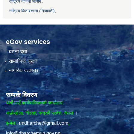
राष्ट्रिय योजना आयोग
,
राष्ट्रिय किताबखाना (निजामती)
,
eGov services
घटना दर्ता
सामाजिक सुरक्षा
नागरिक वडापत्र
सम्पर्क विवरण
धार्चे गाउँ कार्यपालिकाको कार्यालय,
माछीखोला, गोरखा, गण्डकी प्रदेश, नेपाल ।
इ-मेल :
rmdharche@gmail.com
,
info@dharchemun.gov.np