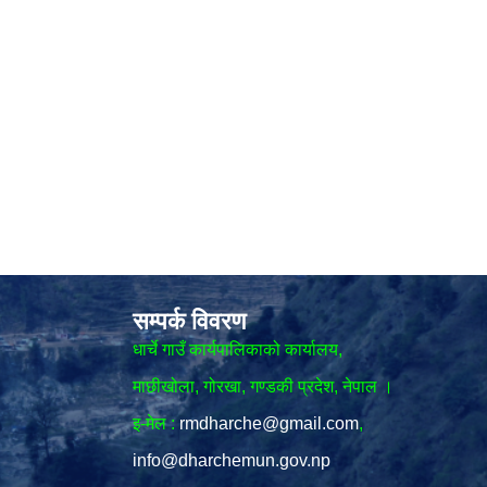
सम्पर्क विवरण
धार्चे गाउँ कार्यपालिकाको कार्यालय,
माछीखोला, गोरखा, गण्डकी प्रदेश, नेपाल ।
इ-मेल :
rmdharche@gmail.com
,
info@dharchemun.gov.np