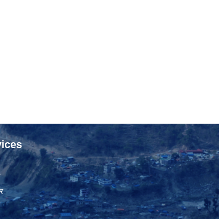
ices
ा
र