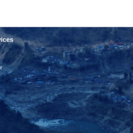
ices
ा
र