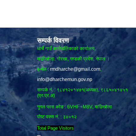
सम्पर्क विवरण
धार्चे गाउँ कार्यपालिकाको कार्यालय,
माछीखोला, गोरखा, गण्डकी प्रदेश, नेपाल ।
इ-मेल :
rmdharche@gmail.com
,
info@dharchemun.gov.np
सम्पर्क नं. : ९८४१२०१४७१(अध्यक्ष), ९८६५०४१४५१
(प्र.प्र.अ)
गुगल प्लस कोड : 6VHF+M8V, माछिखोला
पोष्ट वक्स नं. : ३४०१२
Total Page Visitors