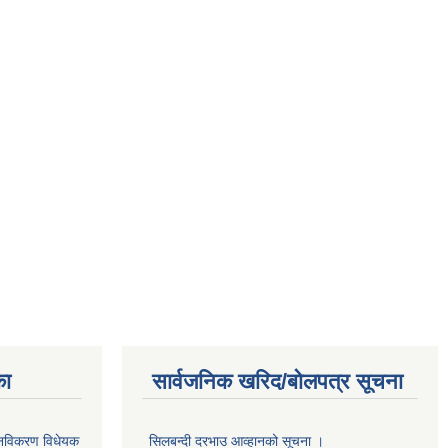
का
सार्वजनिक खरिद/बोलपत्र सूचना
था नविकरण विधेयक
सिलबन्दी दरभाउ आव्हानको सूचना ।