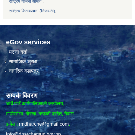
राष्ट्रिय योजना आयोग
,
राष्ट्रिय किताबखाना (निजामती)
,
eGov services
घटना दर्ता
सामाजिक सुरक्षा
नागरिक वडापत्र
सम्पर्क विवरण
धार्चे गाउँ कार्यपालिकाको कार्यालय,
माछीखोला, गोरखा, गण्डकी प्रदेश, नेपाल ।
इ-मेल :
rmdharche@gmail.com
,
info@dharchemun.gov.np