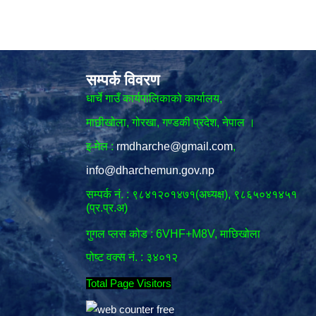
सम्पर्क विवरण
धार्चे गाउँ कार्यपालिकाको कार्यालय,
माछीखोला, गोरखा, गण्डकी प्रदेश, नेपाल ।
इ-मेल :
rmdharche@gmail.com
,
info@dharchemun.gov.np
सम्पर्क नं. : ९८४१२०१४७१(अध्यक्ष), ९८६५०४१४५१
(प्र.प्र.अ)
गुगल प्लस कोड : 6VHF+M8V, माछिखोला
पोष्ट वक्स नं. : ३४०१२
Total Page Visitors