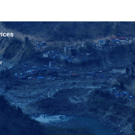
ices
ा
र